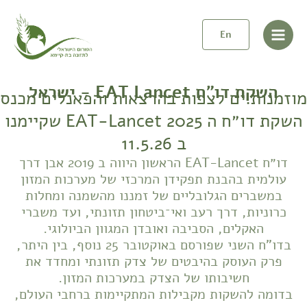
ילוג
Main
תוכן
En
Menu
השקת דו"ח EAT Lancet - ישראל
מוזמנות.ים לצפות בהרצאות והפאנלים מכנס
השקת דו״ח ה EAT-Lancet 2025 שקיימנו
ב 11.5.26
דו״ח EAT-Lancet הראשון היווה ב 2019 אבן דרך
עולמית בהבנת תפקידן המרכזי של מערכות המזון
במשברים הגלובליים של זמננו מהשמנה ומחלות
כרוניות, דרך רעב ואי־ביטחון תזונתי, ועד משברי
האקלים, הסביבה ואובדן המגוון הביולוגי.
בדו"ח השני שפורסם באוקטובר 25 נוסף, בין היתר,
פרק העוסק בהיבטים של צדק תזונתי ומחדד את
חשיבותו של הצדק במערכות המזון.
בדומה להשקות מקבילות המתקיימות ברחבי העולם,