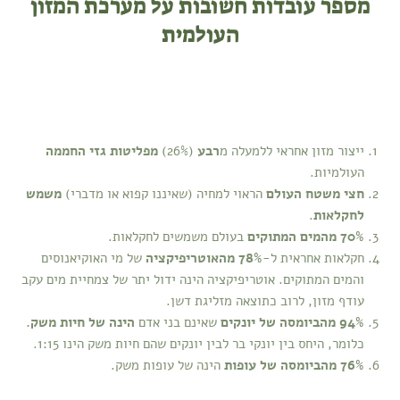
מספר עובדות חשובות על מערכת המזון
העולמית
ייצור מזון אחראי ללמעלה מ
רבע
(26%)
מפליטות גזי החממה
העולמיות.
חצי משטח העולם
הראוי למחיה (שאיננו קפוא או מדברי)
משמש
לחקלאות
.
70% מהמים
המתוקים
בעולם משמשים לחקלאות.
חקלאות אחראית ל-
78% מהאוטריפיקציה
של מי האוקיאנוסים
והמים המתוקים. אוטריפיקציה הינה ידול יתר של צמחיית מים עקב
עודף מזון, לרוב כתוצאה מזליגת דשן.
94% מהביומסה של יונקים
שאינם בני אדם
הינה של חיות משק.
כלומר, היחס בין יונקי בר לבין יונקים שהם חיות משק הינו 1:15.
76%
מהביומסה של עופות
הינה של עופות משק.