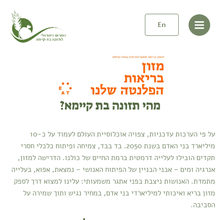
ילוג
Main
תוכן
En
Menu
מהי תזונה בת קיימא?
על פי הערכות עדכניות, צפויה אוכלוסיית העולם לעמוד על כ-10
מיליארד בני האדם בשנת 2050. בד בבד, צמיחה ופיתוח כלכלי חסרי
תקדים הובילו לעלייה דרמטית ברמת החיים של כולנו. הדרישה למזון,
אנרגיה ומים – אבני הבניין של הפיתוח האנושי – נמצאת, אפוא, בעלייה
מתמדת. האנושות ניצבת בפני אתגר משמעותי: עלינו למצוא דרך לספק
מזון בריא ואיכותי למיליארדי בני אדם, במחיר נגיש ותוך שמירה על
הסביבה.