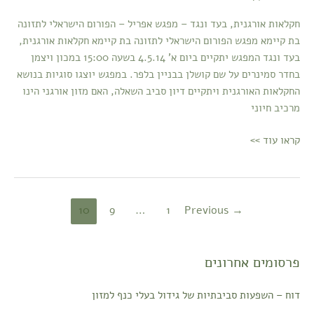
בעד
חקלאות אורגנית, בעד ונגד – מפגש אפריל – הפורום הישראלי לתזונה
ונגד
בת קיימא מפגש הפורום הישראלי לתזונה בת קיימא חקלאות אורגנית,
בעד ונגד המפגש יתקיים ביום א' 4.5.14 בשעה 15:00 במכון ויצמן
בחדר סמינרים על שם קושלן בבניין בלפר. במפגש יוצגו סוגיות בנושא
החקלאות האורגנית ויתקיים דיון סביב השאלה, האם מזון אורגני הינו
מרכיב חיוני
קראו עוד >>
10
9
…
1
Previous
→
פרסומים אחרונים
דוח – השפעות סביבתיות של גידול בעלי כנף למזון