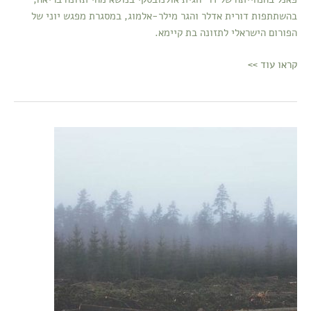
בריאה?
בהשתתפות דורית אדלר והגר מילר-אלמוג, במסגרת מפגש יוני של
הפורום הישראלי לתזונה בת קיימא.
קראו עוד >>
מפגש
פורום:
המחיר
הסביבתי
של
מוצרי
מזון
מן
החי