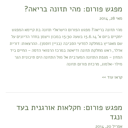
מפגש פורום: מהי תזונה בריאה?
מפגש
פורום:
מאי 28, 2014
מהי
תזונה
מהי תזונה בריאה? מפגש הפורום הישראלי תזונה בת קיימא המפגש
בריאה?
יתקיים ביום א' 15.6.14 בשעה 15:30 במכון ויצמן בחדר הדיונים על
שם מאגריץ במחלקה למדעי הסביבה (בניין זוסמן). ההרצאות: דורית
אדלר, ראש מחלקת תזונה ודיאטה במרכז הרפואי הדסה – החיים ביד
המזון – מגפת התזונה המערבית אל מול התזונה הים תיכונית הגר
מילר-אלמוג, מרכזת פורום תזונה
קראו עוד >>
מפגש פורום: חקלאות אורגנית בעד
מפגש
פורום:
ונגד
חקלאות
אפריל 20, 2014
אורגנית