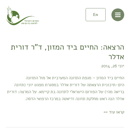
ילוג
Post
Main
תוכן
pagination
En
Menu
הרצאה: החיים ביד המזון, ד"ר דורית
הרצאה:
החיים
אדלר
ביד
יוני 26, 2014
המזון,
ד"ר
החיים ביד המזון – מגפת התזונה המערבית אל מול התזונה
דורית
הים-תיכונית הרצאתה של דורית אדלר במסגרת מפגש יוני (תזונה
אדלר
בריאה מהי) של הפורום הישראלי לתזונה בת קיימא. על המרצה: דורית
אדלר הנה ראש מחלקת תזונה ודיאטה במרכז הרפואי הדסה.
קראו עוד >>