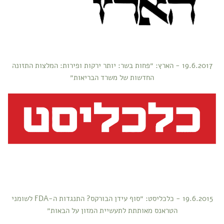
19.6.2017 - הארץ: ״פחות בשר: יותר ירקות ופירות: המלצות התזונה
החדשות של משרד הבריאות״
19.6.2015 - כלכליסט: ״סוף עידן הבורקס? התנגדות ה-FDA לשומני
הטראנס מאותתת לתעשיית המזון על הבאות״