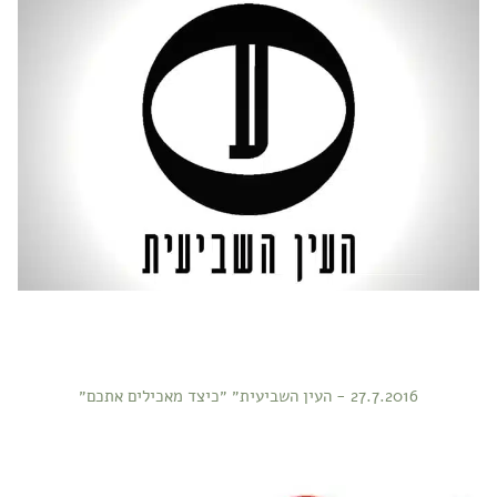
27.7.2016 - העין השביעית״ ״כיצד מאכילים אתכם״