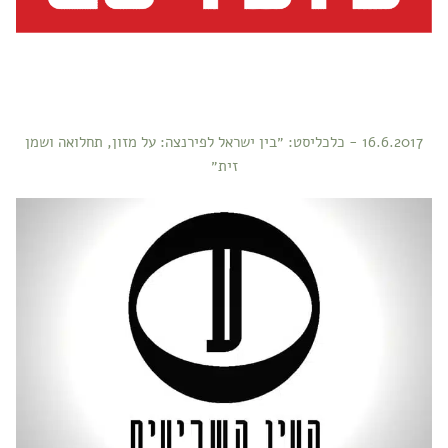
16.6.2017 - כלכליסט: ״בין ישראל לפירנצה: על מזון, תחלואה ושמן
זית״