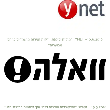
10.6.2016- YNET: ״מיליונים לפח: ירקות ופירות מושמדים כי הם
מכוערים״
19.3.2016 - וואלה: ״מיליארדים הולכים לפח: איך נלחמים בבזבוז מזון״