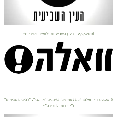
27.7.2016 - העין השביעית: ״לחצים פסיכיים״
17.9.2016 - וואלה: ״כמה אמינים הסימנים "אורגני", "רכיבים טבעיים"
ו"ידידותי לסביבה"״