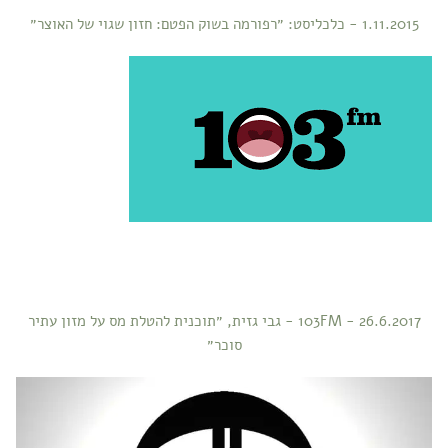
1.11.2015 - כלכליסט: ״רפורמה בשוק הפטם: חזון שגוי של האוצר״
26.6.2017 - 103FM - גבי גזית, ״תוכנית להטלת מס על מזון עתיר
סוכר״