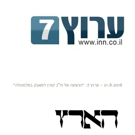
21.8.2016 - ערוץ 7: ״ההצעה של ח"כ קורן למאבק בסלמונלה״