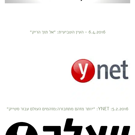
6.4.2016 - העין השביעית: ״אל תוך הריק״
5.2.2016: YNET: ״יותר מזהם מתחבורה:מזהמים העולם עבור סטייק״