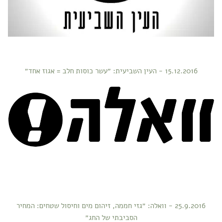
15.12.2016 - העין השביעית: ״עשר כוסות חלב = אגוז אחד״
25.9.2016 - וואלה: ״גזי חממה, זיהום מים וחיסול שטחים: המחיר
הסביבתי של החג״