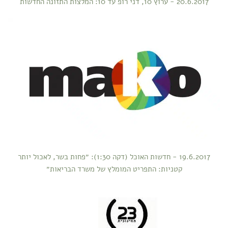
20.6.2017 - ערוץ 10, דני רופ עד 10: המלצות התזונה החדשות
19.6.2017 - חדשות האוכל (דקה 1:30): ״פחות בשר, לאכול יותר
קטניות: התפריט המומלץ של משרד הבריאות״