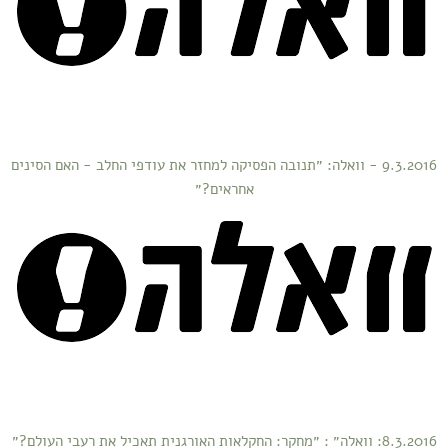
9.3.2016 - וואלה: ״תנובה הפסיקה למחזר את עודפי החלב - האם הסינים
אחראים?״
8.3.2016: וואלה״ : ״מחקר: החקלאות האורגנית תאכיל את רעבי העולם?״