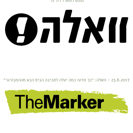
תוגש למשרד רה"מ״
23.6.2017 - וואלה: ״כך תדעו כמה יעלה לסביבה הביס הבא מההמבורגר״