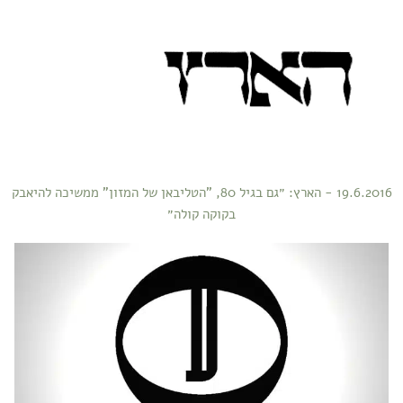
19.6.2016 - הארץ: ״גם בגיל 80, "הטליבאן של המזון" ממשיכה להיאבק
בקוקה קולה״