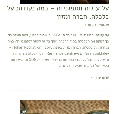
על עוגות וסופגניות – כמה נקודות על
כלכלה, חברה ומזון
אוגוסט 20, 2019
על עוגות וסופגניות – איך כל ה-SDGs קשורים למזון, למה חשוב כל
כך למקם את הכלכלה בתוך החברה ואיך כל זה קשור לסופגניות? כמה
נקודות על כלכלה, חברה ומזון. בשנת 2016, Johan Rockström ו-
Pavan Sukhdev מה-Stockholm Resilience Centre הציגו דרך
חדשה להסתכל על יעדי הפיתוח בר-הקיימא, ה-SDGs והדגישו את
הקשר של כל אחד מהיעדים למזון.
קראו עוד >>
מפגש
שיגעון