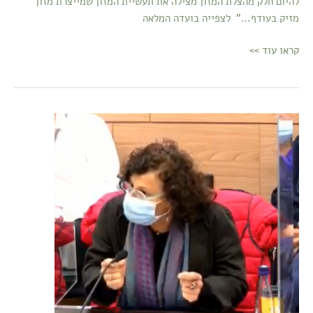
להיום חלק מהצלת המזון מצילה את תעשיית המזון שמייצרת מזון
מזיק בעודף…" לצפייה בועדה המלאה
קראו עוד >>
ד"ר
דורית
אדלר
בועדת
הכספים
07.12.21