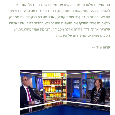
הממתיקים מלאכותיים, הנזקים אמיתיים כשמדברים על התוכנית
להטיל מס על המשקאות הממותקים, רובנו מבינים מה הבעיה בפחית
עם שש כפיות סוכר (כל פחית קולה), אבל מה רע בבקבוק עם ממתיק
מלאכותי אשר מחליף את תועפות הסוכר ולא מחדיר לגוף שלנו אפילו
קלוריה אחת? ד"ר דורית אדלר מסבירה: "ברמה אפידמיולוגית יש
מספיק מחקרים שמעידים על השפעה
קראו עוד >>
ד"ר
דורית
אדלר
|
עצם
העניין