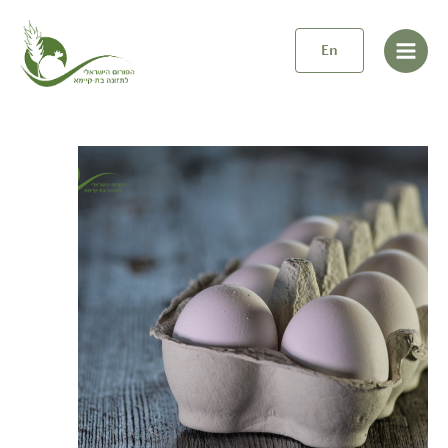
ילוג
Post
Main
תוכן
pagination
En
Menu
ד"ר
דורית
אדלר
על
מכסות
ביצים
|
סרוויס