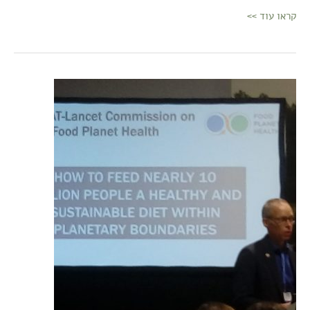
קראו עוד >>
על
עוגות
וסופגניות
–
כמה
נקודות
על
כלכלה,
חברה
ומזון